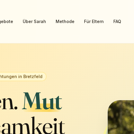
gebote
Über Sarah
Methode
Für Eltern
FAQ
chtungen in Bretzfeld
en.
Mut
samkeit